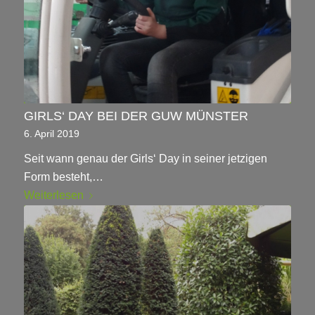
GIRLS‘ DAY BEI DER GUW MÜNSTER
6. April 2019
Seit wann genau der Girls‘ Day in seiner jetzigen
Form besteht,…
Weiterlesen