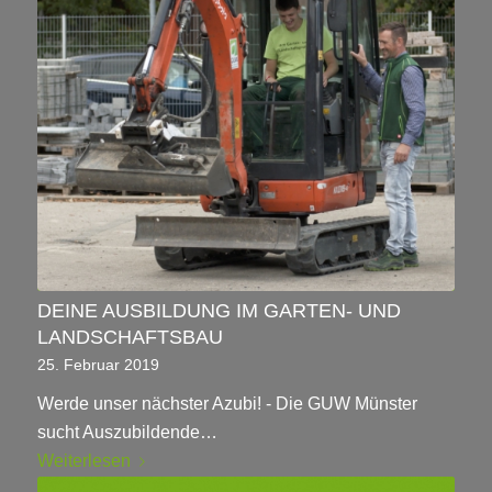
DEINE AUSBILDUNG IM GARTEN- UND
LANDSCHAFTSBAU
25. Februar 2019
Werde unser nächster Azubi! - Die GUW Münster
sucht Auszubildende…
Weiterlesen