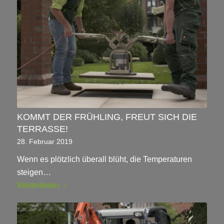
KOMMT DER FRÜHLING, FREUT SICH DIE
TERRASSE!
28. Februar 2019
Wenn es plötzlich überall blüht, die Temperaturen
steigen…
Weiterlesen