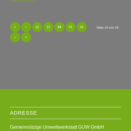
«
‹
12
13
14
15
16
Seite 14 von 19
›
»
ADRESSE
Gemeinnützige Umweltwerkstatt GUW GmbH