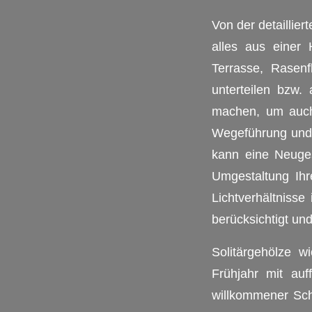
Von der detaillie
alles aus einer
Terrasse, Rasen
unterteilen bzw.
machen, um auch
Wegeführung und 
kann eine Neuges
Umgestaltung Ih
Lichtverhältniss
berücksichtigt un
Solitärgehölze w
Frühjahr mit auf
willkommener Scha