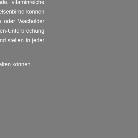
de, vitaminreiche
elsenbirne können
m oder Wacholder
n-Unterbrechung
d stellen in jeder
alten können.