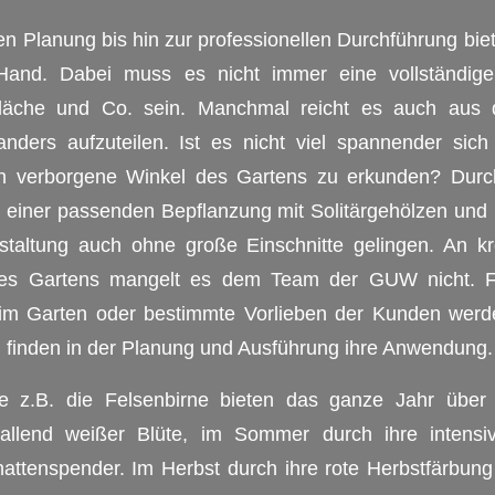
rten Planung bis hin zur professionellen Durchführung bi
 Hand. Dabei muss es nicht immer eine vollständig
fläche und Co. sein. Manchmal reicht es auch aus 
 anders aufzuteilen. Ist es nicht viel spannender si
 verborgene Winkel des Gartens zu erkunden? Durch
einer passenden Bepflanzung mit Solitärgehölzen un
taltung auch ohne große Einschnitte gelingen. An kr
res Gartens mangelt es dem Team der GUW nicht. Fa
e im Garten oder bestimmte Vorlieben der Kunden werde
d finden in der Planung und Ausführung ihre Anwendung.
ie z.B. die Felsenbirne bieten das ganze Jahr übe
fallend weißer Blüte, im Sommer durch ihre intens
ttenspender. Im Herbst durch ihre rote Herbstfärbung